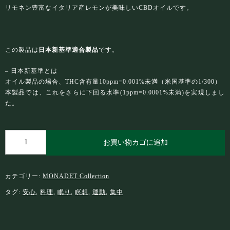
リモネン豊富なイタリア産レモンが美味しいCBDオイルです。
この製品は
日本新基準適合製品
です。
– 日本新基準とは
オイル製品の場合、THC含有量10ppm=0.001%未満（米国基準の1/300）
本製品では、これをさらに下回る水準(1ppm=0.0001%未満)を実現しまし
た。
MONADET CBD 3000個
お買い物カゴに追加
カテゴリー:
MONADET Collection
タグ:
安心
,
料理
,
眠り
,
瞑想
,
運動
,
集中