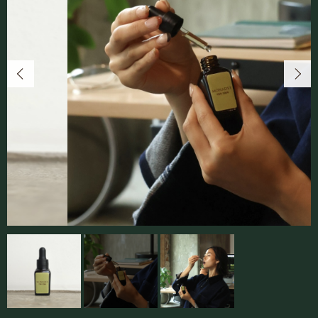
カートを確認する
大切な時間を自然体で上質に
FAQ
よくあるご質問
SUBSCRIPTION
便利でお得な定期便
SHOPPING GUIDE
お買い物のしかた
RETAILERS
取り扱い実店舗
COMPANY
会社概要