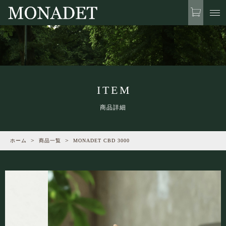
カートに商品を追加しました
お気に入り
LOGIN
ABOUT US
MONADET CBD 3000
当社について
ITEM
数量
NEWS
商品詳細
お知らせ
￥9,720
（税込）
ホーム
商品一覧
MONADET CBD 3000
LINE-UP
商品一覧
WELLNESS TALK
ショッピングを続ける
ウェルネスに関するお話や最新情報
Quality Time
with MONADET