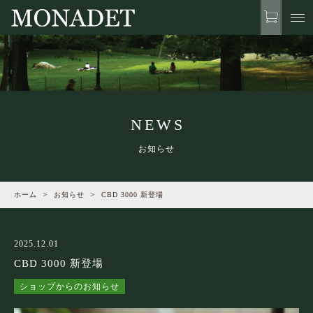
お気に入り
LOGIN
ABOUT US
当社について
NEWS
NEWS
お知らせ
お知らせ
ホーム
お知らせ
CBD 3000 新登場
LINE-UP
商品一覧
2025.12.01
WELLNESS TALK
CBD 3000 新登場
ウェルネスに関するお話や最新情報
ショップからのお知らせ
Quality Time
with MONADET