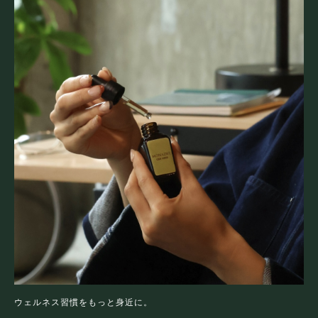
大切な時間を自然体で上質に
FAQ
よくあるご質問
SUBSCRIPTION
便利でお得な定期便
SHOPPING GUIDE
お買い物のしかた
RETAILERS
取り扱い実店舗
COMPANY
会社概要
ウェルネス習慣をもっと身近に。