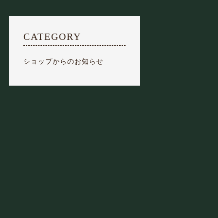
FAQ
よくあるご質問
CATEGORY
SUBSCRIPTION
便利でお得な定期便
ショップからのお知らせ
SHOPPING GUIDE
お買い物のしかた
RETAILERS
取り扱い実店舗
COMPANY
会社概要
お問い合わせ