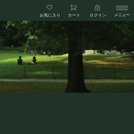
メニュー
お気に入り
カート
ログイン
ABOUT US
当社について
NEWS
お知らせ
LINE-UP
商品一覧
WELLNESS TALK
ウェルネスに関するお話や最新情報
Quality Time
with MONADET
大切な時間を自然体で上質に